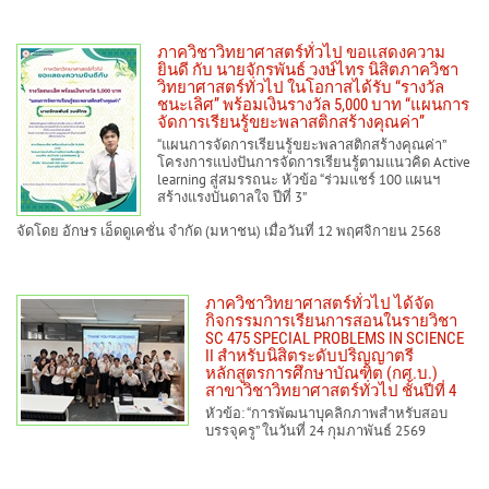
ภาควิชาวิทยาศาสตร์ทั่วไป ขอแสดงความ
ยินดี กับ นายจักรพันธ์ วงษ์ไทร นิสิตภาควิชา
วิทยาศาสตร์ทั่วไป ในโอกาสได้รับ “รางวัล
ชนะเลิศ” พร้อมเงินรางวัล 5,000 บาท “แผนการ
จัดการเรียนรู้ขยะพลาสติกสร้างคุณค่า”
“แผนการจัดการเรียนรู้ขยะพลาสติกสร้างคุณค่า”
โครงการแบ่งปันการจัดการเรียนรู้ตามแนวคิด Active
learning สู่สมรรถนะ หัวข้อ “ร่วมแชร์ 100 แผนฯ
สร้างแรงบันดาลใจ ปีที่ 3”
จัดโดย อักษร เอ็ดดูเคชั่น จำกัด (มหาชน) เมื่อวันที่ 12 พฤศจิกายน 2568
ภาควิชาวิทยาศาสตร์ทั่วไป ได้จัด
กิจกรรมการเรียนการสอนในรายวิชา
SC 475 SPECIAL PROBLEMS IN SCIENCE
II สำหรับนิสิตระดับปริญญาตรี
หลักสูตรการศึกษาบัณฑิต (กศ.บ.)
สาขาวิชาวิทยาศาสตร์ทั่วไป ชั้นปีที่ 4
หัวข้อ: “การพัฒนาบุคลิกภาพสำหรับสอบ
บรรจุครู” ในวันที่ 24 กุมภาพันธ์ 2569