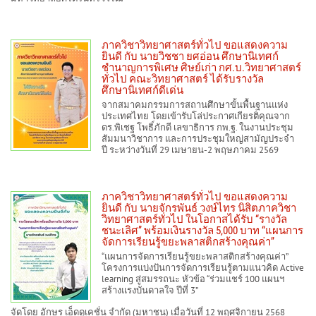
ภาควิชาวิทยาศาสตร์ทั่วไป ขอแสดงความ
ยินดี กับ นายวิชชา ยศอ่อน ศึกษานิเทศก์
ชำนาญการพิเศษ ศิษย์เก่า กศ.บ.วิทยาศาสตร์
ทั่วไป คณะวิทยาศาสตร์ ได้รับรางวัล
ศึกษานิเทศก์ดีเด่น
จากสมาคมกรรมการสถานศึกษาขั้นพื้นฐานแห่ง
ประเทศไทย โดยเข้ารับโล่ประกาศเกียรติคุณจาก
ดร.พิเชฐ โพธิ์ภักดี เลขาธิการ กพ.ฐ. ในงานประชุม
สัมมนาวิชาการ และการประชุมใหญ่สามัญประจำ
ปี ระหว่างวันที่ 29 เมษายน-2 พฤษภาคม 2569
ภาควิชาวิทยาศาสตร์ทั่วไป ขอแสดงความ
ยินดี กับ นายจักรพันธ์ วงษ์ไทร นิสิตภาควิชา
วิทยาศาสตร์ทั่วไป ในโอกาสได้รับ “รางวัล
ชนะเลิศ” พร้อมเงินรางวัล 5,000 บาท “แผนการ
จัดการเรียนรู้ขยะพลาสติกสร้างคุณค่า”
“แผนการจัดการเรียนรู้ขยะพลาสติกสร้างคุณค่า”
โครงการแบ่งปันการจัดการเรียนรู้ตามแนวคิด Active
learning สู่สมรรถนะ หัวข้อ “ร่วมแชร์ 100 แผนฯ
สร้างแรงบันดาลใจ ปีที่ 3”
จัดโดย อักษร เอ็ดดูเคชั่น จำกัด (มหาชน) เมื่อวันที่ 12 พฤศจิกายน 2568