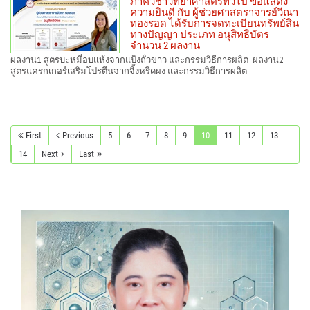
ภาควิชาวิทยาศาสตร์ทั่วไป ขอแสดง
ความยินดี กับ ผู้ช่วยศาสตราจารย์วีณา
ทองรอด ได้รับการจดทะเบียนทรัพย์สิน
ทางปัญญา ประเภท อนุสิทธิบัตร
จำนวน 2 ผลงาน
ผลงาน1 สูตรบะหมี่อบแห้งจากแป้งถั่วขาว และกรรมวิธีการผลิต ผลงาน2
สูตรแครกเกอร์เสริมโปรตีนจากจิ้งหรีดผง และกรรมวิธีการผลิต
First
Previous
5
6
7
8
9
10
11
12
13
14
Next
Last